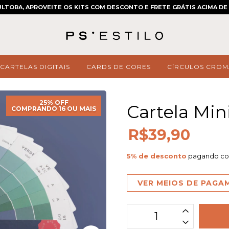
LTORA, APROVEITE OS KITS COM DESCONTO E FRETE GRÁTIS ACIMA DE 
CARTELAS DIGITAIS
CARDS DE CORES
CÍRCULOS CROM
25% OFF
Cartela Min
COMPRANDO 16 OU MAIS
R$39,90
5% de desconto
pagando co
VER MEIOS DE PAG