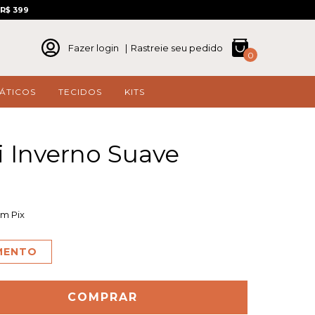
R$ 399
Fazer login
|
Rastreie seu pedido
0
ÁTICOS
TECIDOS
KITS
i Inverno Suave
m Pix
AMENTO