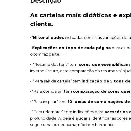
Descrição
As cartelas mais didáticas e exp
cliente.
•
16 tonalidades
indicadas com suas variações clara
•
Explicações no topo de cada página
para ajuda
o tom faz parte.
• “Resumo dos tons” tem
cores que exemplificam a
Inverno Escuro, essa comparação do resumo vai ajud
• “Para sair da cartela” tem
indicação de 5 tons de
• “Para comparar” tem
comparação de cores quen
• “Para inspirar” tem
10 ideias de combinações de
• “Para relembrar” tem indicações para
acessórios 
profundidade. A ideia é ajudar a identificar as cores e
segue uma ou nenhuma, não tem harmonia.