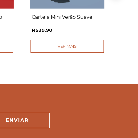
o
Cartela Mini Verão Suave
Cartel
Suave
R$39,90
R$39,
VER MAIS