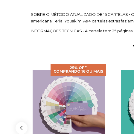
SOBRE O MÉTODO ATUALIZADO DE 16 CARTELAS • O Inver
americana Ferial Youakim. As 4 cartelas extras faziam
INFORMAÇÕES TÉCNICAS • A cartela tem 25 páginas e 
25% OFF
OU MAIS
COMPRANDO 16 OU MAIS