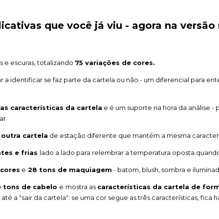
licativas que você já viu - agora na versão
s e escuras, totalizando
75 variações de cores.
r a identificar se faz parte da cartela ou não - um diferencial para ent
s características da cartela
e é um suporte na hora da análise - 
ar.
 outra cartela
de estação diferente que mantém a mesma característ
tes e frias
lado a lado para relembrar a temperatura oposta quando 
 cores
e
28 tons de maquiagem
- batom, blush, sombra e iluminad
e tons de cabelo
e
mostra as
características da cartela de for
 até a "sair da cartela": se uma cor segue as três características, fica