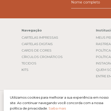
Navegação
Instituc
CARTELAS IMPRESSAS
MEUS P
CARTELAS DIGITAIS
RASTREA
CARDS DE CORES
POLÍTIC
CÍRCULOS CROMÁTICOS
POLÍTIC
TECIDOS
INSTAGR
KITS
QUEM S
ENTRE E
Utilizamos cookies para melhorar a sua experiência em nosso
TECIDOS
- PS Estilo
site. Ao continuar navegando você concorda com a nossa
política de privacidade.
©2026. PS ESTILO / PAULA SALVADOR CONSULTORIA DE ESTILO LTDA -
Saiba mais