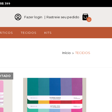
R$ 399
Fazer login
|
Rastreie seu pedido
0
ÁTICOS
TECIDOS
KITS
Início
TECIDOS
OTADO