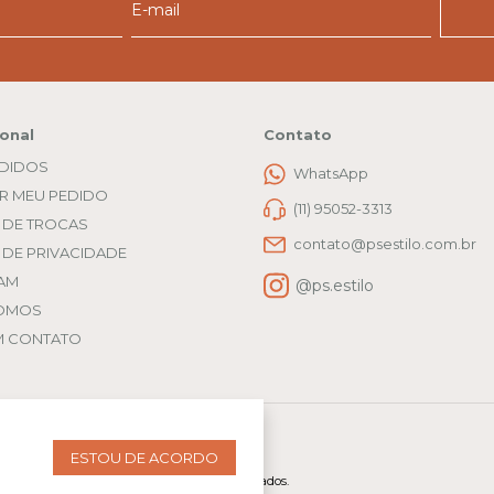
ional
Contato
EDIDOS
WhatsApp
R MEU PEDIDO
(11) 95052-3313
A DE TROCAS
contato@psestilo.com.br
A DE PRIVACIDADE
AM
@ps.estilo
OMOS
M CONTATO
ESTOU DE ACORDO
 41993943000140. Todos os direitos reservados.