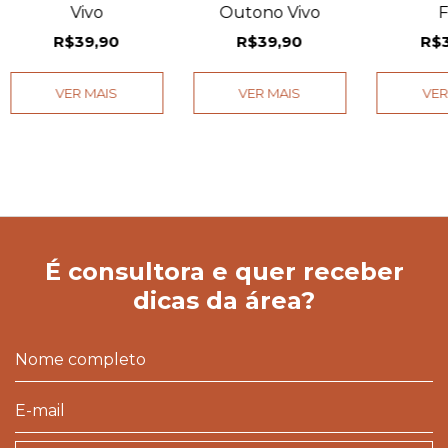
Vivo
Outono Vivo
F
R$39,90
R$39,90
R$
VER MAIS
VER MAIS
VER
É consultora e quer receber
dicas da área?