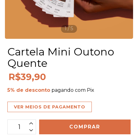
1
/
5
Cartela Mini Outono
Quente
R$39,90
5% de desconto
pagando com Pix
VER MEIOS DE PAGAMENTO