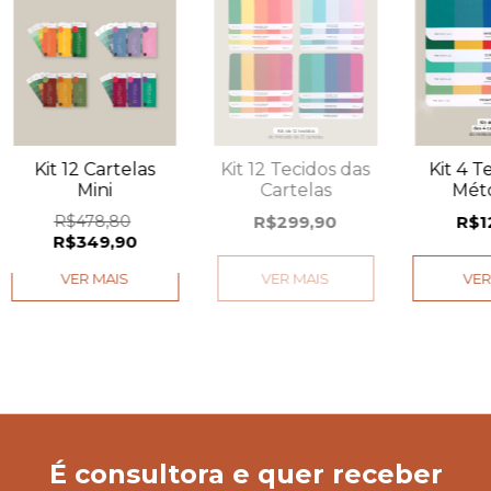
Kit 12 Cartelas
Kit 12 Tecidos das
Kit 4 T
Mini
Cartelas
Mét
Car
R$478,80
R$299,90
R$1
R$349,90
VER MAIS
VER MAIS
VER
É consultora e quer receber