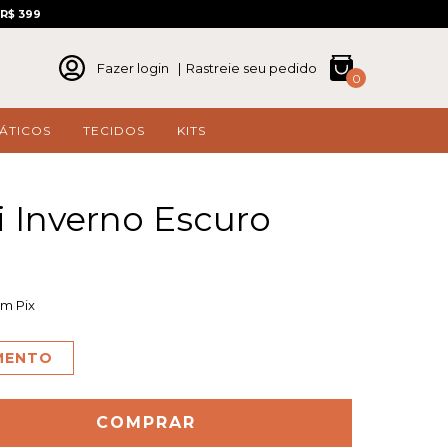
R$ 399
Fazer login
|
Rastreie seu pedido
0
ÁTICOS
TECIDOS
KITS
i Inverno Escuro
m Pix
AMENTO