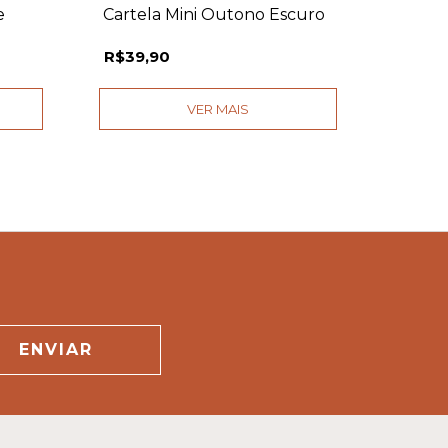
e
Cartela Mini Outono Escuro
Cartel
R$39,90
R$39,
VER MAIS