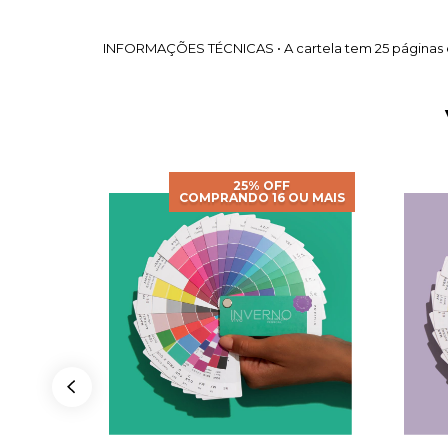
INFORMAÇÕES TÉCNICAS • A cartela tem 25 páginas e 
25% OFF
OU MAIS
COMPRANDO 16 OU MAIS