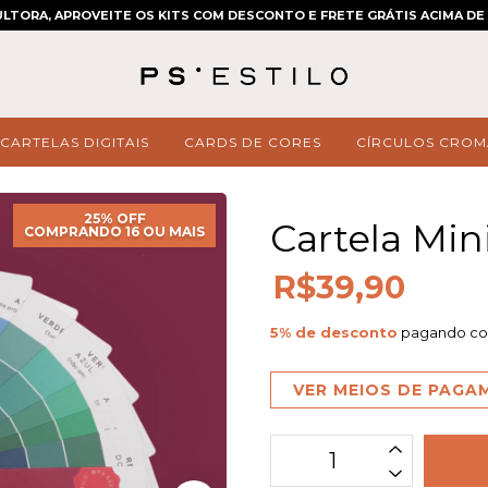
LTORA, APROVEITE OS KITS COM DESCONTO E FRETE GRÁTIS ACIMA DE 
CARTELAS DIGITAIS
CARDS DE CORES
CÍRCULOS CROM
25% OFF
Cartela Min
COMPRANDO 16 OU MAIS
R$39,90
5% de desconto
pagando co
VER MEIOS DE PAG