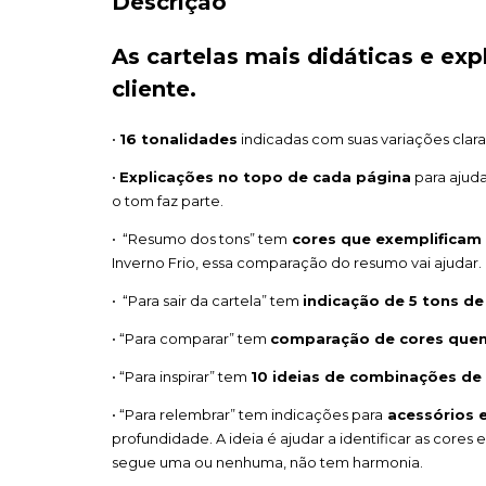
Descrição
As cartelas mais didáticas e exp
cliente.
•
16 tonalidades
indicadas com suas variações clara
•
Explicações no topo de cada página
para ajuda
o tom faz parte.
• “Resumo dos tons” tem
cores que exemplificam a
Inverno Frio, essa comparação do resumo vai ajudar.
• “Para sair da cartela” tem
indicação de 5 tons de
• “Para comparar” tem
comparação de cores quen
• “Para inspirar” tem
10 ideias de combinações de
• “Para relembrar” tem indicações para
acessórios 
profundidade. A ideia é ajudar a identificar as cores e
segue uma ou nenhuma, não tem harmonia.